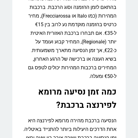
בהתאם לזמן ההזמנה וסוג הרכבת. ברכבות
המהירות (כמו Italo או Frecciarossa), מחיר
כרטיס בהזמנה מוקדמת נע לרוב בין €15
ל-€35. אם תבחרו ברכבת האזורית האיטית
יותר (Regionale), המחיר קבוע ועומד על
כ-€22, אך זמן הנסיעה מתארך משמעותית.
בשיא העונה או ברכישה של הרגע האחרון,
המחירים ברכבות המהירות יכולים לטפס גם
ל-€50 ומעלה.
כמה זמן נסיעה מרומא
לפירנצה ברכבת?
הנסיעה ברכבת מהירה מרומא לפירנצה היא
אחת הדרכים היעילות ביותר להתנייד באיטליה.
זמן הנסיעה ברכבת ישירה אורך בין שעה וחצי