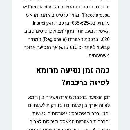
הרכבת. ברכבות המהירות (Frecciabianca או
Frecciarossa), מחיר כרטיס בהזמנה מראש
מתחיל בכ-€25-€35. ברכבות ה-Intercity
האיטיות מעט יותר ניתן למצוא כרטיסים סביב
€20, וברכבת האזורית (Regionale) המחיר
קבוע וזול יותר (כ-€10-€15) אך הנסיעה ארוכה
משמעותית.
כמה זמן נסיעה מרומא
לפיזה ברכבת?
זמן הנסיעה ברכבת מהירה וישירה בין רומא
לפיזה אורך בין שעתיים ו-15 דקות לשעתיים
וחצי. רכבות אינטרסיטי אורכות כ-3 שעות,
והרכבות האזוריות המאספות יכולות לארוך
קרוב ל-4 שעות. רוב הרכבות יוצאות מתחנת