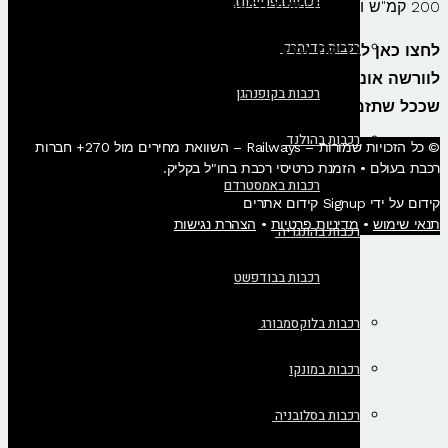
רכבות בפרייבורג
200 קמ"ש ומציעות חווית נסיעה שקטה ונוחה.
רכבות בדנמרק
לחצו כאן לבדיקת זמינות ורכישת כרטיסים לרכבת מקרקוב
לוורשה אונליין – מומלץ להזמין את הכרטיסים מראש משום
רכבות בקופנהגן
שככל שתזמינו מוקדם יותר, כך המחיר יהיה נמוך יותר!
רכבות בהולנד
© כל הזכויות שמורות – Railways – השוואת מחירים מול 270+ חברות
רכבת בעולם • הזמנת כרטיסי רכבת בחו"ל בקליק​.
רכבות באמסטרדם
קידום על ידי Signup קידום אתרים
תנאי שימוש
•
מדיניות פרטיות
•
הצהרת נגישות
רכבות בהונגריה
רכבות בבודפשט
רכבות בלוקסמבורג
רכבות במונקו
רכבות בסלובניה