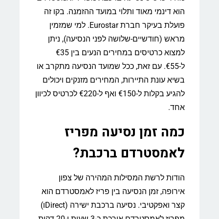
הוא דינמי מאוד ותלוי במועד ההזמנה. בקו זה
פועלת בעיקר חברת Eurostar. למי שמזמין
מראש (חודשיים-שלושה לפני הנסיעה), ניתן
למצוא כרטיסים במחירים הנעים בין €35
ל-€55. עם זאת, ככל שמועד הנסיעה מתקרב או
בשיא עונת התיירות, המחירים מזנקים ויכולים
להגיע בקלות ל-€150 ואף ל-€220 לכרטיס לכיוון
אחד.
כמה זמן נסיעה מפריז
לאמסטרדם ברכבת?
הודות לרשת המסילות המהירה של צפון
אירופה, זמן הנסיעה בין פריז לאמסטרדם הוא
קצר ואפקטיבי. נסיעה ברכבת ישירה (Directו)
מפריז לאמסטרדם אורכת כ-3 שעות ו-20 דקות