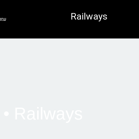
לתוכן
Railways
עמו
Railways • רכבת מפירנצה לסיינה