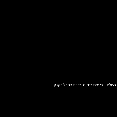
בת?
 ספציה ברכבת הוא כ-150 קילומטרים, והוא חוצה את נופי טוסקנה המרהיבים לכיוון מחוז לי
של הים התיכון. בזכות הקישוריות המצוינת, המרחק בין פירנצה ל
רים הציוריים.
ה ספציה אונליין – מומלץ להזמין את הכרטיסים מראש משום שכ