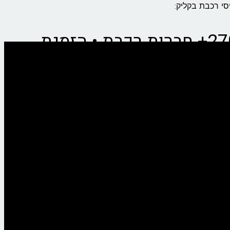
Railways • רכבת מפירנצה ללה ספציה • השוואת מחירים מול 270+ חברות רכבת • הזמנת
עלות כרטיס לרכבת בין פירנצה ללה ספציה נחשבת למשתלמת מאוד ונעה בדרך כלל בין €10 ל-€20 לכיוון אחד. המחיר תלוי בסוג הרכבת: רכבות אזוריות (Regionale) עולות מחיר קבוע של כ-€14,