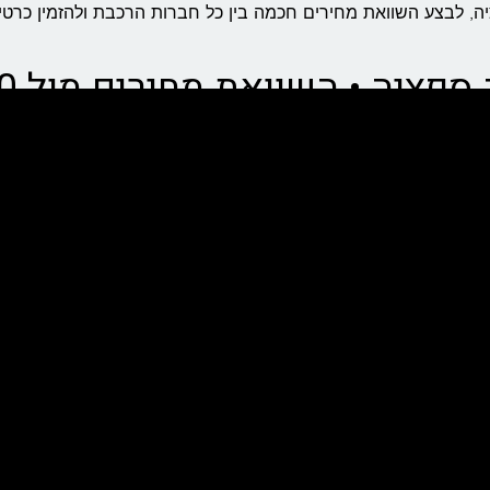
יה בקליק
 להגיע לתחנה!
רכבת?