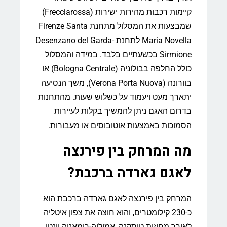
קיימות רכבות מהירות ישירות (Frecciarossa)
שמבצעות את המסלול מתחנת Firenze Santa
Maria Novella לתחנת Desenzano del Garda-
Sirmione בכשעתיים בלבד. במידה והמסלול
כולל החלפה בבולוניה (Bologna Centrale) או
בוורונה (Verona Porta Nuova), משך הנסיעה
יתארך מעט ויעמוד על כשלוש שעות. מהתחנות
בדרום האגם ניתן להמשיך בקלות לעיירות
הסמוכות באמצעות אוטובוסים או מעבורות.
מה המרחק בין פירנצה
לאגם גארדה ברכבת?
המרחק בין פירנצה לאגם גארדה ברכבת הוא
כ-230 קילומטרים, והוא חוצה את צפון איטליה
לאורך מחוזות טוסקנה, אמיליה-רומאניה וונטו