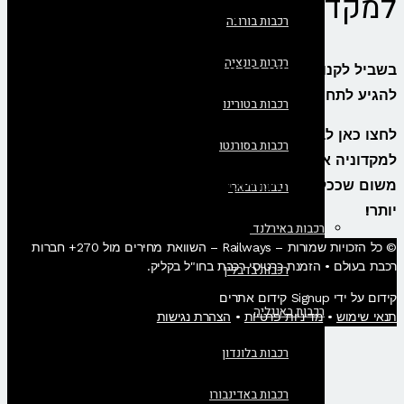
למקדוניה בקליק
רכבות בורונה
רכבות בונציה
בשביל לקנות כרטיס רכבת מסלוניקי למקדוניה, כבר לא צריך
להגיע לתחנה!
רכבות בטורינו
לחצו כאן לבדיקת זמינות ורכישת כרטיסים לרכבת מסלוניקי
רכבות בסורנטו
למקדוניה אונליין – מומלץ להזמין את הכרטיסים מראש
משום שככל שתזמינו מוקדם יותר, כך המחיר יהיה נמוך
רכבות בבארי
יותר!
רכבות באירלנד
© כל הזכויות שמורות – Railways – השוואת מחירים מול 270+ חברות
רכבת בעולם • הזמנת כרטיסי רכבת בחו"ל בקליק​.
רכבות בדבלין
קידום על ידי Signup קידום אתרים
רכבות באנגליה
תנאי שימוש
•
מדיניות פרטיות
•
הצהרת נגישות
רכבות בלונדון
רכבות באדינבורו