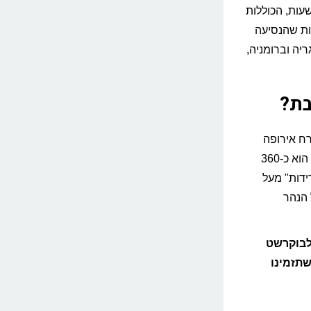
ם של הבלקן. זמן הנסיעה בין סופיה לבוקרשט אורך כ-9.5 שעות, הכוללות
ת דרכונים בתחנת רוסה (Ruse). למרות שהנסיעה
יה וברומניה,
בת?
רח אירופה
דרך צפון בולגריה. המרחק בין סופיה לבין בוקרשט בקו המסילה הוא כ-360
ידות" מעל
 הנהר
לבוקרשט
שתזמינו