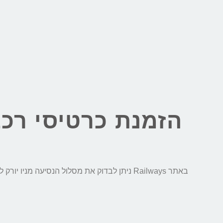
הזמנת כרטיסי רכבת
באתר Railways ניתן לבדוק את מסלול הנסיעה מניו יורק לוושינגטון די.סי, לבצע השוואת מחירים חכמה בין כל חברות הרכבת ולהזמין כרטיסי רכבת בקליק: