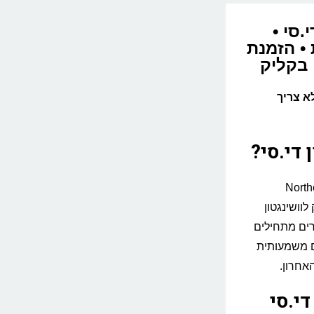
די.סי •
ות רכבת • הזמנת
 בקליק
לא צריך
ן
די.סי
?
נים לפי סוג הרכבת. בקו ה-Northeast
 לוושינגטון
Acela המהירה המחירים מתחילים
ולים משמעותית
די.סי