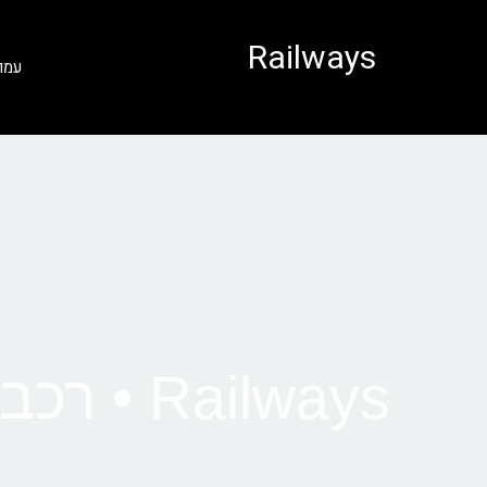
לתוכן
Railways
עמו
Railways • רכבת מניו יורק לוושינגטון די.סי