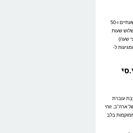
ברכבת ה-Acela המהירה הנסיעה מניו יורק לוושינגטון אורכת כשעתיים ו-50
הנסיעה אורכת כשלוש שעות
צי שעה)
-Penn Station) במנהטן ומגיעות ל-
.סי
360 קילומטרים. הרכבת עוברת
ל ארה"ב. זוהי
ממוקמות בלב