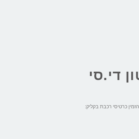
ן די.סי