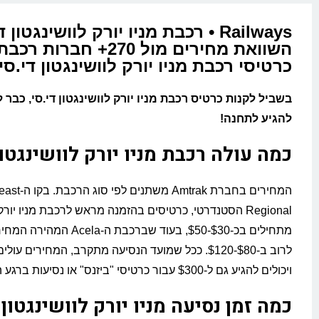
Railways • רכבת מניו יורק לוושינגטון 
השוואת מחירים מול 270+ חבר
כרטיסי רכבת מניו יורק לוושינגטון די.סי
בשביל לקנות כרטיס רכבת מניו יורק לוושינגטון די.סי, כבר 
להגיע לתחנה!
כמה עולה רכבת מניו יורק לוושינגטו
המחירים בחברת Amtrak משת
Regional הסטנדרטי, כרטיסים בהזמנה מראש לרכבת מניו יורק
מתחילים בכ-$30-$50, בעוד שברכבת ה-
לרוב ב-$80-$120. ככל שמועד הנסיעה מתקרב, המחירים ע
ויכולים להגיע גם ל-$300 עבור כרטיסי "ביזנס" או נסיעות ברגע האחרון.
כמה זמן נסיעה מניו יורק לוושינגטון