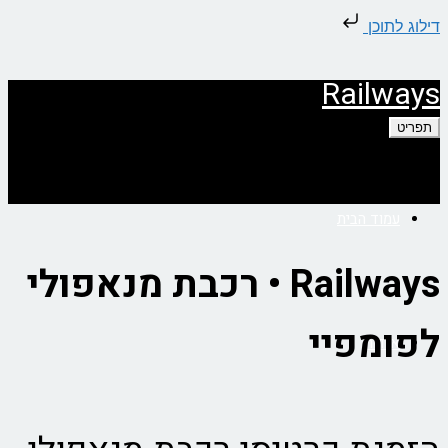
דילוג לתוכן
Railways
תפריט
עמוד הבית
Railways • רכבת מנאפולי
לפומפיי
אודות