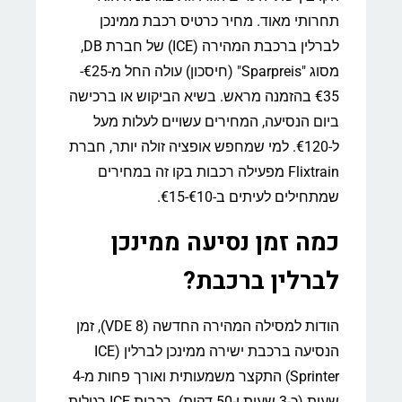
תחרותי מאוד. מחיר כרטיס רכבת ממינכן
לברלין ברכבת המהירה (ICE) של חברת DB,
מסוג "Sparpreis" (חיסכון) עולה החל מ-€25-
€35 בהזמנה מראש. בשיא הביקוש או ברכישה
ביום הנסיעה, המחירים עשויים לעלות מעל
ל-€120. למי שמחפש אופציה זולה יותר, חברת
Flixtrain מפעילה רכבות בקו זה במחירים
שמתחילים לעיתים ב-€10-€15.
כמה זמן נסיעה ממינכן
לברלין ברכבת?
הודות למסילה המהירה החדשה (VDE 8), זמן
הנסיעה ברכבת ישירה ממינכן לברלין (ICE
Sprinter) התקצר משמעותית ואורך פחות מ-4
שעות (כ-3 שעות ו-50 דקות). רכבות ICE רגילות