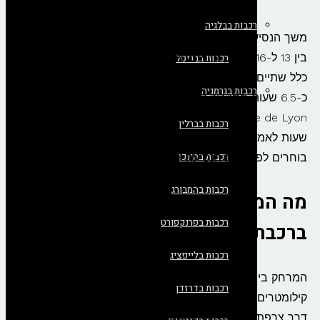
רכבות בבלגיה
משך הנסיעה ברכבת ממדריד לאמסטרדם אורך בדרך כלל
בין 13 ל-16 שעות, והוא מחייב לפחות החלפה אחת (ובדרך
רכבות בבריסל
כלל שתיים) בפריז. המסלול המהיר ביותר כולל נסיעה של
רכבות בגרמניה
כ-6.5 שעות ממדריד לפריז, מעבר בין תחנות בתוך פריז (מ-
Gare de Lyon ל-Gare du Nord), ונסיעה נוספת של כ-3.5
רכבות בברלין
שעות לאמסטרדם. בשל משך הזמן הממושך, מטיילים רבים
רכבות במינכן
בוחרים לפצל את הנסיעה ולישון לילה בפריז.
רכבות בהמבורג
מה המרחק בין מדריד לאמסטרדם
רכבות בפרנקפורט
ברכבת?
רכבות בלייפציג
המרחק בין מדריד לאמסטרדם ברכבת הוא כ-1,760
רכבות בדרזדן
קילומטרים, והוא חוצה את דרום-מערב אירופה מצפון ספרד,
דרך צרפת ובלגיה, ועד להולנד. המסלול לוקח אתכם מהאקלים