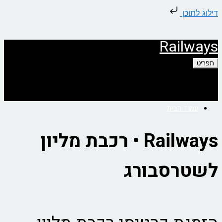
דילוג לתוכן
Railways
תפריט
עמוד הבית
Railways • רכבת מליון
לשטרסבורג
אודות