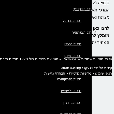
סבואה (Savoie) בצרפת ומחוז פיימונטה באיטליה. המרחק בין 
רכבות בבלגיה
המרכז הגסטרונומי הצרפתי לבין בירת האופנה והפיננסים האיטלק
מצוינת ואקולוגית לטיסות בין שתי הערים.
רכבות בבריסל
לחצו כאן לבדיקת זמינות ורכישת כרטיסים לרכבת מליון למילא
רכבות בגרמניה
מומלץ להזמין את הכרטיסים מראש משום שככל שתזמינו מוק
המחיר יהיה נמוך יותר!
רכבות בברלין
רכבות במינכן
© כל הזכויות שמורות – Railways – השוואת מחירים מול 270+ חברות רכבת בעולם • הזמנת כרטיסי רכבת בחו"ל בקליק​.
רכבות בהמבורג
קידום על ידי Signup קידום אתרים
תנאי שימוש
•
מדיניות פרטיות
•
הצהרת נגישות
רכבות בפרנקפורט
רכבות בלייפציג
רכבות בדרזדן