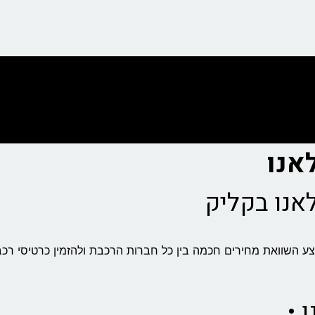
אנו בקליק
ו •