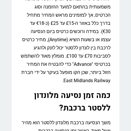
משמעותית בהתאם למועד ההזמנה וסוג
הכרטיס, אך למזמינים מראש המחיר מתחיל
בדרך כלל באזור ה-£15 עד £25 (כ-€18 עד
€30). במידה ורוכשים כרטיס ביום הנסיעה
עצמו או בשעות השיא (Anytime), מחיר כרטיס
לרכבת בין לונדון ללסטר יכול לזנק ולהגיע
לסביבות £70 עד £100. מומלץ מאוד להשתמש
בכרטיסי "Advance" כדי להבטיח את המחיר
הזול ביותר, שכן הקו מופעל בעיקר על ידי חברת
East Midlands Railway.
כמה זמן נסיעה מלונדון
ללסטר ברכבת?
משך הנסיעה ברכבת מלונדון ללסטר הוא מהיר
ויעיל מאוד, כאשר זמן הנסיעה ברכבות