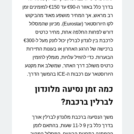
בדרך כלל באזור ה-€90 עד €150 למזמינים זמן
רב מראש, אך המחיר מושפע מאוד מהביקוש
לקו היורוסטאר (Eurostar). מכיוון שהמסלול
דורש לפחות החלפה אחת, מחיר כרטיס
לרכבת בין לונדון לברלין יכול לזנק מעל ל-€300
ברכישה של הרגע האחרון או בעונות התיירות
הבוערות. כדי להוזיל עלויות, מומלץ להזמין
כרטיס משולב דרך האתר, שמשלב את מקטע
היורוסטאר עם רכבות ה-ICE בהמשך הדרך.
כמה זמן נסיעה מלונדון
לברלין ברכבת?
משך הנסיעה ברכבת מלונדון לברלין אורך
בדרך כלל בין 9 ל-11 שעות, בהתאם לזמן
ההמתנה בתחנות הביניים. המסלול המהיר