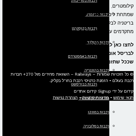
רכבות בפרייבורג
קילומטרים, הכוללים את המעבר המרשים במנהרת התעלה
רכבות בדנמרק
שמתחת לים. הנסיעה מאפשרת לכם לחצות את הגבול בין
בריטניה לבלגיה בנוחות ובמהירות שיא, תוך הנאה משירותים
רכבות בקופנהגן
מתקדמים על הסיפון ונופים משתנים של צפון צרפת ובלגיה.
רכבות בהולנד
לחצו כאן לבדיקת זמינות ורכישת כרטיסים לרכבת מלונדון
לבריסל אונליין – מומלץ להזמין את הכרטיסים מראש משום
רכבות באמסטרדם
שככל שתזמינו מוקדם יותר, כך המחיר יהיה נמוך יותר!
רכבות בהונגריה
© כל הזכויות שמורות – Railways – השוואת מחירים מול 270+ חברות
רכבת בעולם • הזמנת כרטיסי רכבת בחו"ל בקליק​.
רכבות בבודפשט
קידום על ידי Signup קידום אתרים
תנאי שימוש
•
מדיניות פרטיות
•
הצהרת נגישות
רכבות בלוקסמבורג
רכבות במונקו
רכבות בסלובניה