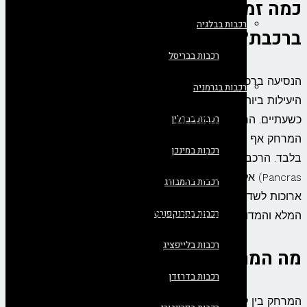
כמה זמן נסיעה מלונדון לבריסל
רכבות בבלגיה
ברכבת?
רכבות בבריסל
הנסיעה ברכבת המהירה מלונדון לבריסל היא אחת הדרכים
רכבות בגרמניה
היעילות ביותר להתנייד בין שתי המדינות, ואורכת בממוצע
רכבות בברלין
כשעתיים. הרכבות המהירות ביותר של יורוסטאר עוברות את
המרחק אף בפחות מזה וזמן הנסיעה בהן הוא כשעה ו-53 דקות
רכבות במינכן
בלבד. הרכבות מובילות אתכם ישירות ממרכז לונדון (תחנת St
Pancras) אל מרכז בריסל (תחנת Midi), ללא הצורך בנסיעות
רכבות בהמבורג
ארוכות לשדות תעופה מחוץ לעיר. תוכלו למצוא את לוח הזמנים
רכבות בפרנקפורט
המלא והמדויק עבור התאריך שלכם במנוע החיפוש שבעמוד זה.
רכבות בלייפציג
מה המרחק בין לונדון לבריסל ברכבת?
רכבות בדרזדן
המרחק בין לונדון לבריסל בקו הרכבת הוא כ-320 עד 370