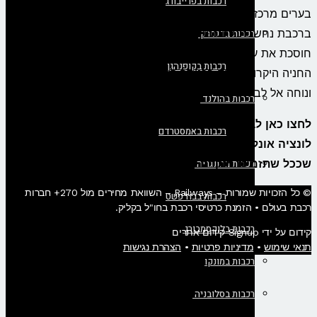
רכבות בפרייבורג
בערים מרכזיות כמו מילאנו, ברשיה, ורונה ופדובה. הנסיעה
רכבות בדנמרק
ברכבת נחשבת לחלופה המועדפת על פני רכב פרטי, שכן היא
חוסכת את עלויות האגרה בכבישים המהירים (A4) ואת עלויות
רכבות בקופנהגן
החניה היקרות מאוד בכניסה לוונציה, ומאפשרת הגעה ישירה
ונוחה אל לב העיר.
רכבות בהולנד
לחצו כאן לבדיקת זמינות ורכישת כרטיסים לרכבת מטורינו
רכבות באמסטרדם
לונציה אונליין – מומלץ להזמין את הכרטיסים מראש משום
רכבות בהונגריה
שככל שתזמינו מוקדם יותר, כך המחיר יהיה נמוך יותר!
© כל הזכויות שמורות – Railways – השוואת מחירים מול 270+ חברות
רכבות בבודפשט
רכבת בעולם • הזמנת כרטיסי רכבת בחו"ל בקליק​.
רכבות בלוקסמבורג
קידום על ידי Signup קידום אתרים
תנאי שימוש
•
מדיניות פרטיות
•
הצהרת נגישות
רכבות במונקו
רכבות בסלובניה