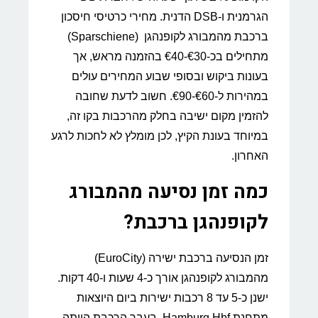
הגרמנית ו-DSB הדנית. מחירי כרטיסי חיסכון
ברכבת מהמבורג לקופנהגן (Sparschiene)
מתחילים בכ-€30-€40 בהזמנה מראש, אך
בעונות ביקוש ובסופי שבוע המחירים עולים
במהירות ל-€60-€90. חשוב לדעת שחובה
להזמין מקום ישיבה בחלק מהרכבות בקו זה,
במיוחד בעונת הקיץ, לכן מומלץ לא לחכות לרגע
האחרון.
כמה זמן נסיעה מהמבורג
לקופנהגן ברכבת?
זמן הנסיעה ברכבת ישירה (EuroCity)
מהמבורג לקופנהגן אורך כ-4 שעות ו-40 דקות.
ישנן כ-5 עד 8 רכבות ישירות ביום היוצאות
מתחנת Hamburg Hbf. בעבר הרכבת הייתה