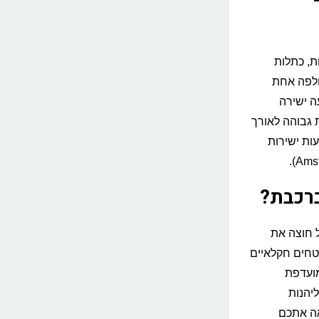
 לאמסטרדם ברכבת אורך בין 5 ל-6 שעות, כתלות
חלפה אחת
Hannov, ומשם נסיעה ישירה
ות גבוהה לאורך
מבורג המרכזית" (Hamburg Hbf) ומגיעות ישירות
רכבת?
מטרים. המסלול חוצה את
שטחים חקלאיים
מועדפת
יהנות
אה אתכם