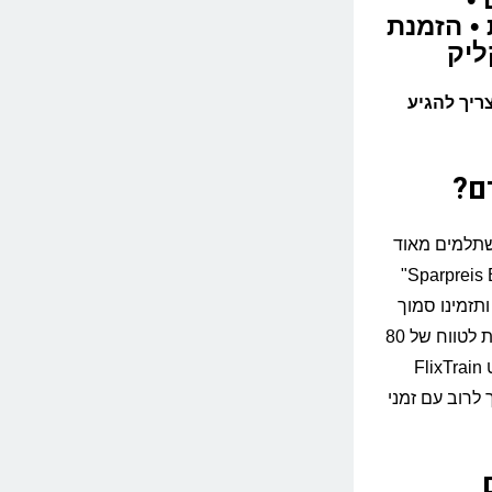
ות רכבת • הזמנת
ליק
ריך להגיע
ם?
תלמים מאוד
במידה ומזמינים מספיק זמן מראש דרך האתר. כרטיסי "Sparpreis Europa"
27 עד 39 אירו. במידה ותזמינו סמוך
למועד הנסיעה או בסופי שבוע מבוקשים, המחירים עלולים לעלות לטווח של 80
עד 120 אירו. למי שמחפש פתרון זול במיוחד, חברת הלואו-קוסט FlixTrain
 במחירים שמתחילים ב-15 אירו, אך לרוב עם זמני