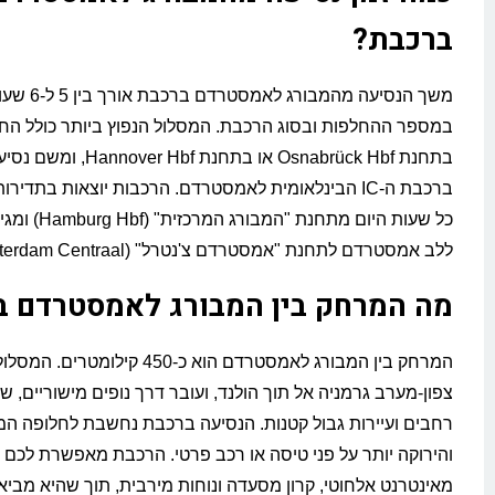
ברכבת?
משך הנסיעה מהמבורג
במספר ההחלפות ובסוג הרכבת. המסלול הנפוץ ביותר כולל ה
בתחנת Osnabrück Hbf או בתחנת er Hbf
ברכבת ה-IC הבינלאומית לאמסטרדם. הרכבות יוצאות בתדיר
כל שעות היום מתחנת "ה
ללב אמסטרדם לתחנת "אמסטרדם צ'נטרל" (Amsterdam Centraal).
מה המרחק בין המבורג לאמסטרדם ב
המרחק בין המבורג לאמסטרדם הוא כ-450 קילו
צפון-מערב גרמניה אל תוך הולנד, ועובר דרך נופים מישוריים, 
רחבים ועיירות גבול קטנות. הנסיעה ברכבת נחשבת לחלופה ה
והירוקה יותר על פני טיסה או רכב פרטי. הרכבת מאפשרת לכם ל
מאינטרנט אלחוטי, קרון מסעדה ונוחות מירבית, תוך שהיא מבי