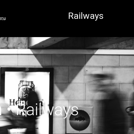
לתוכן
Railways
עמו
Railways • רכבת מדרזדן לזלצבורג