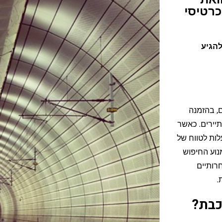
נת כרטיסי
להגיע
לצבורג (Salzburg) מתחילים, בהזמנה
 במחלקת תיירים. כאשר
לות לטווח של
 מנוע החיפוש
 מחירים תחרותיים
.
כבת?