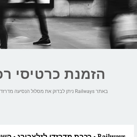
הזמנת כרטיסי רכ
באתר Railways ניתן לבדוק את מסלול הנסיעה מדרזדן לזלצבורג, לבצע השוואת מחירים חכמה בין כל חברות הרכבת ולהזמין כרטיסי רכבת בקליק:
Railways • רכבת מדרזדן לזלצבורג • הש