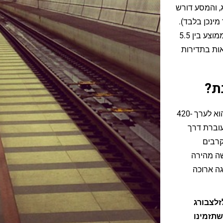
זלצבורג, והמסע דורש
מינכן בלבד).
זמן הנסיעה בין דרזדן לזלצבורג ברכבות המהירות (ICE) אורך בממוצע בין 5.5
צאות בתדירות
ת?
המרחק בין דרזדן לבין זלצבורג אותו עוברים באמצעות הרכבת הוא לערך 420-
 עוברת דרך
קרבים
שה מהירה
גה ארוכה
זלצבורג
שתזמינו