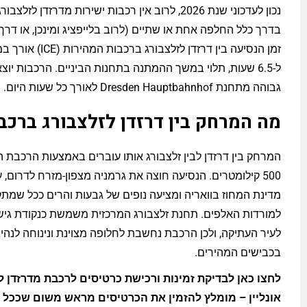
נכון לעדכוני שנת 2026, לרוב אין רכבות ישירות מדרזדן ל
בדרך כלל החלפה אחת או שתיים (לרוב בלייפציג ומינכן, או דרך 
ל-6.5 שעות, תלוי במשך ההמתנה בתחנות הביניים. הרכבות יו
גבוהה מתחנת Dresden Hauptbahnhof לאורך כל שעות היום.
מה המרחק בין דרזדן לזלצבורג ברכב
500 קילומטרים. הנסיעה חוצה את גרמניה מצפון-מזרח לדרום,
מדינת המחוז בוואריה ומציעה נופים של גבעות והרים ככל שמת
למורדות האלפים. תחנת זלצבורג המרכזית משמשת כנקודת גי
לעיר העתיקה, ולכן הרכבת נחשבת לחלופה מצוינת ונינוחה לנהי
בכבישים המהירים.
לחצו כאן לבדיקת זמינות ורכישת כרטיסים לרכבת מדרזדן ל
אונליין – מומלץ להזמין את הכרטיסים מראש משום שככל 