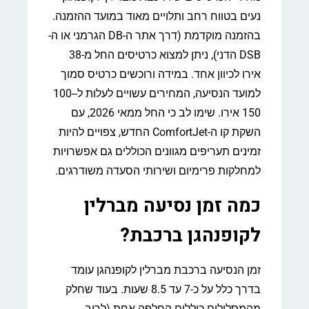
נעים בטווח רחב ותלויים מאוד במועד ההזמנה.
בהזמנה מוקדמת (דרך אתר ה-DB הגרמני או ה-
DSB הדני), ניתן למצוא כרטיסים החל מ-38
אירו לכיוון אחד. במידה ורוכשים כרטיס סמוך
למועד הנסיעה, המחירים עשויים לעלות ל-100-
150 אירו. שימו לב כי החל ממאי 2026, עם
השקת קו ה-ComfortJet החדש, צפויים להיות
זמינים תעריפים מגוונים הכוללים גם אפשרויות
למחלקות פרימיום ושירותי הסעדה משודרגים.
כמה זמן נסיעה מברלין
לקופנהגן ברכבת?
זמן הנסיעה ברכבת מברלין לקופנהגן עומד
בדרך כלל על כ-7 עד 8.5 שעות. בעוד שחלק
מהמסלולים כוללים החלפה אחת (לרוב