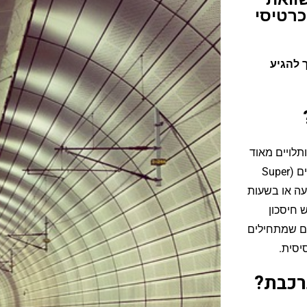
נת כרטיסי
 להגיע
תלויים מאוד
בתזמון. בהזמנה מוקדמת דרך האתר, ניתן למצוא כרטיסים מוזלים (Super
ום הנסיעה או בשעות
ור מי שמחפש חיסכון
 במחירים שמתחילים
רכבת?