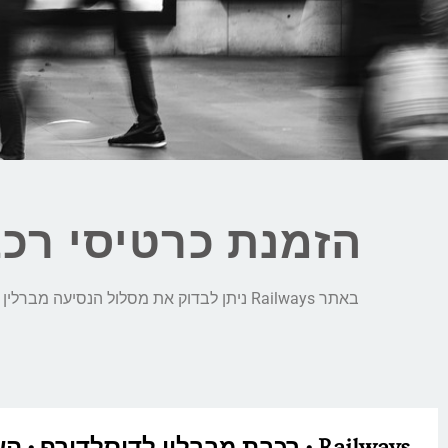
הזמנת כרטיסי רכ
באתר Railways ניתן לבדוק את מסלול הנסיעה מברלין לדיסלדורף, לבצע השוואת מחירים חכמה בין כל חברות הרכבת ולהזמין כרטיסי רכבת בקליק:
Railways • רכבת מברלין לדיסלדורף • 