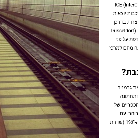
דיסלדורף ICE (InterCity Express)
קות עד 4 שעות ו-45 דקות. הרכבות יוצאות
וד מתחנת "ברלין המרכזית" (Berlin Hbf) ועוצרות בדרכן
בערים כמו הנובר ודוייסבורג לפני ההגעה ל"דיסלדורף המרכזית" (Düsseldorf
דפת על פני
ה מהם למרכז
כבת?
 הקו חוצה את גרמניה
התחתונה
הכפריים של
והר. עם
ההגעה לדיסלדורף, אתם נמצאים במרחק דקות ספורות מאזור ה-"Kö" (שדרת