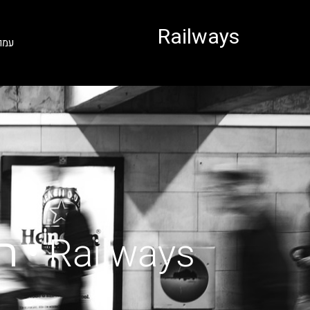
לתוכן
Railways
עמו
Railways • רכבת מברלין לדיסלדורף