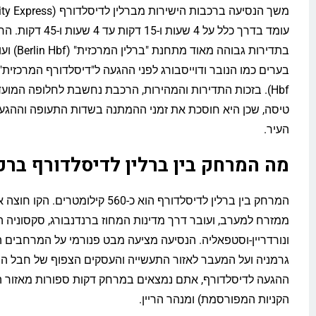
משך הנסיעה ברכבות הישירות מברלין ל
עומד בדרך כלל על 4 שעות ו-15 ד
בתדירות גבוהה מא
Hbf). בזכות התדירות והמהירות, הרכבת נחשבת לחלופה המוע
טיסה, שכן היא חוסכת את זמני ההמתנה בשדות התעופה וההגע
העיר.
מה המרחק בין ברלין לדיסלדורף בר
המרחק בין ברלין לדיסלדורף הוא כ-560 קילומטרים.
ממזרח למערב, ועובר דרך מדינות המחוז ברנדנבורג, סקסוניה 
ונורדריין-וסטפאליה. הנסיעה מציעה מבט פנורמי על המרחבים 
גרמניה ועל המעבר לאזור התעשייה והעסקים הצפוף של חבל הר
הקניות המפורסמת) ומנהר הריין.