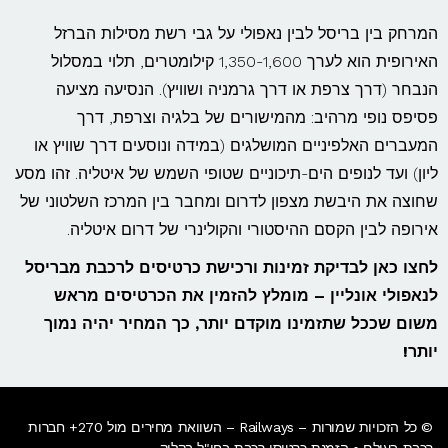
המרחק בין בריסל לבין נאפולי על גבי רשת מסילות הברזל
האירופית הוא לערך 1,350-1,600 קילומטרים, תלוי במסלול
הנבחר (דרך צרפת או דרך גרמניה ושוויץ). הנסיעה מציעה
פסיפס נופי מרהיב: מהמישורים של בלגיה וצרפת, דרך
המעברים האלפיניים המושלגים (במידה ונוסעים דרך שוויץ או
ליון) ועד לנופים הים-תיכוניים שטופי השמש של איטליה. זהו מסע
שחוצה את היבשת מצפון לדרום ומחבר בין המרכז השלטוני של
אירופה לבין הקסם ההיסטורי והקולינרי של דרום איטליה.
לחצו כאן לבדיקת זמינות ורכישת כרטיסים לרכבת מבריסל
לנאפולי אונליין – מומלץ להזמין את הכרטיסים מראש
משום שככל שתזמינו מוקדם יותר, כך המחיר יהיה נמוך
יותר!
© כל הזכויות שמורות – Railways – השוואת מחירים מול 270+ חברות