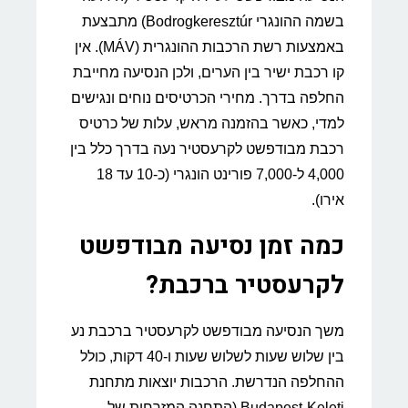
בשמה ההונגרי Bodrogkeresztúr) מתבצעת
באמצעות רשת הרכבות ההונגרית (MÁV). אין
קו רכבת ישיר בין הערים, ולכן הנסיעה מחייבת
החלפה בדרך. מחירי הכרטיסים נוחים ונגישים
למדי, כאשר בהזמנה מראש, עלות של כרטיס
רכבת מבודפשט לקרעסטיר נעה בדרך כלל בין
4,000 ל-7,000 פורינט הונגרי (כ-10 עד 18
אירו).
כמה זמן נסיעה מבודפשט
לקרעסטיר ברכבת?
משך הנסיעה מבודפשט לקרעסטיר ברכבת נע
בין שלוש שעות לשלוש שעות ו-40 דקות, כולל
ההחלפה הנדרשת. הרכבות יוצאות מתחנת
Budapest-Keleti (התחנה המזרחית של