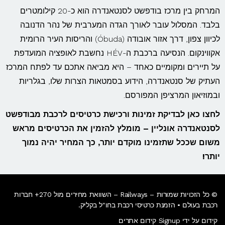
המרחק בין מרכז בודפשט לסנטאנדרה הוא כ-20 קילומטרים
בלבד. המסלול עובר לאורך הגדה המערבית של נהר הדנובה
לכיוון צפון, דרך אזור אובודה (Óbuda) והריסות העיר הרומית
אקווינקום. הנסיעה ברכבת ה-HÉV נחשבת לאופציה המועדפת
על תיירים ומקומיים כאחד – היא מביאה אתכם עד לפתח המרכז
העתיק של סנטאנדרה, הידוע בסמטאות הצרות שלו, בגלריות
ובמוזיאון המרציפן המפורסם.
לחצו כאן לבדיקת זמינות ורכישת כרטיסים לרכבת מבודפשט
לסנטאנדרה אונליין – מומלץ להזמין את הכרטיסים מראש
משום שככל שתזמינו מוקדם יותר, כך המחיר יהיה נמוך
יותר!
© כל הזכויות שמורות – Railways – השוואת מחירים מול 270+ חברות
רכבת בעולם • הזמנת כרטיסי רכבת בחו"ל בקליק​.
קידום על ידי Signup קידום אתרים