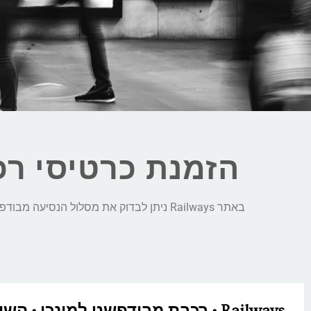
הזמנת כרטיסי רכ
באתר Railways ניתן לבדוק את מסלול הנסיעה מבודפשט למינכן, לבצע השוואת מחירים חכמה בין כל חברות הרכבת ולהזמין כרטיסי רכבת בקליק:
Railways • רכבת מבודפשט למינכן • הש