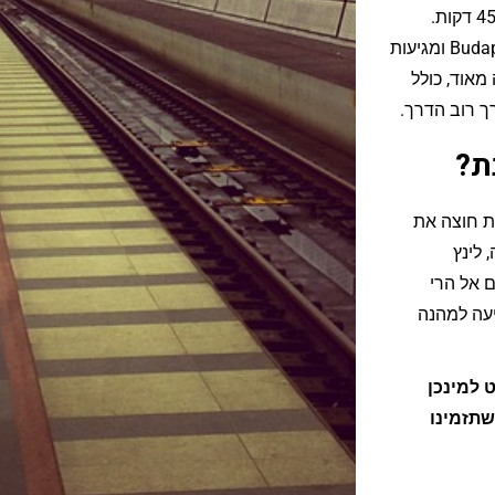
משך הנסיעה ברכבת ישירה מבודפשט למינכן אורך כ-6 שעות ו-45 דקות.
הרכבות יוצאות בתדירות של פעם בשעתיים מתחנת Budapest-Keleti ומגיעות
והה מאוד, כולל
ך רוב הדרך.
ת?
קילומטרים. הרכבת חוצה את
 לינץ
ם אל הרי
יעה למהנה
 למינכן
שתזמינו