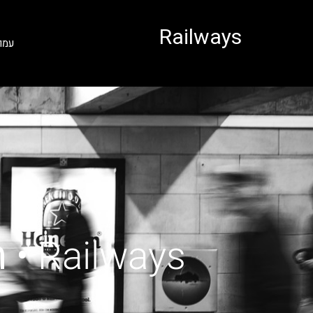
לתוכן
Railways
עמו
Railways • רכבת מבודפשט למינכן