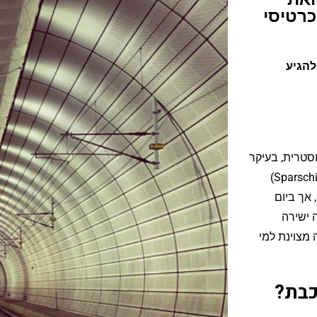
נת כרטיסי
להגיע
וף פעולה בין חברת MÁV ההונגרית ל-ÖBB האוסטרית, בעיקר
באמצעות רכבות ה-Railjet המהירות. מחיר כרטיסי חיסכון (Sparschiene)
לרכבת מבודפשט למינכן בהזמנה מראש מתחילים בכ-€30-€40, אך ביום
 רכבת לילה ישירה
טות מתחילים בכ-€60-€80, אופציה מצוינת למי
כבת?