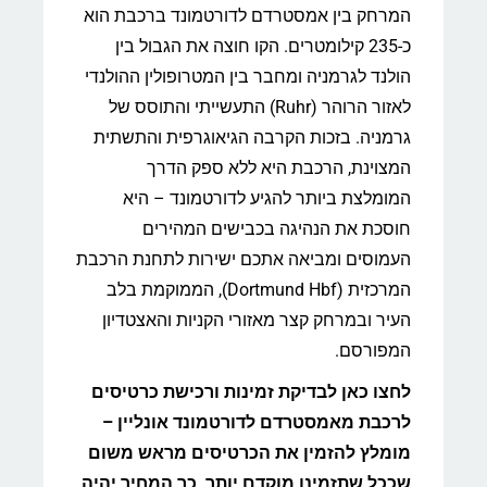
המרחק בין אמסטרדם לדורטמונד ברכבת הוא
כ-235 קילומטרים. הקו חוצה את הגבול בין
הולנד לגרמניה ומחבר בין המטרופולין ההולנדי
לאזור הרוהר (Ruhr) התעשייתי והתוסס של
גרמניה. בזכות הקרבה הגיאוגרפית והתשתית
המצוינת, הרכבת היא ללא ספק הדרך
המומלצת ביותר להגיע לדורטמונד – היא
חוסכת את הנהיגה בכבישים המהירים
העמוסים ומביאה אתכם ישירות לתחנת הרכבת
המרכזית (Dortmund Hbf), הממוקמת בלב
העיר ובמרחק קצר מאזורי הקניות והאצטדיון
המפורסם.
לחצו כאן לבדיקת זמינות ורכישת כרטיסים
לרכבת מאמסטרדם לדורטמונד אונליין –
מומלץ להזמין את הכרטיסים מראש משום
שככל שתזמינו מוקדם יותר, כך המחיר יהיה