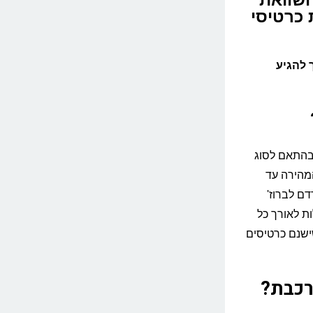
זמנת כרטיסי
 להגיע
בהתאם לסוג
תמשים ברכבת ה-Eurostar (לשעבר Thalys) המהירה עד
ם לברוז'
אש. אם נוסעים ברכבות ה-IC הרגילות לאורך כל
€5-€80 להלוך-חזור, כשישנם כרטיסים
רכבת?