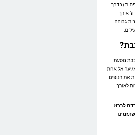
פחות (בדרך
ז' אורך
אות בתדירות גבוהה
לים.
בת?
25 קילומטרים. הרכבת נוסעת
מגיעה אל אחת
ת את הנופים
ות לאורך
דם לברוז
שתזמינו