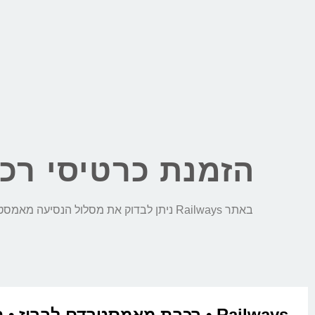
הזמנת כרטיסי רכ
באתר Railways ניתן לבדוק את מסלול הנסיעה מאמסטרדם לברוז, לבצע השוואת מחירים חכמה בין כל חברות הרכבת ולהזמין כרטיסי רכבת בקליק:
Railways • רכבת מאמסטרדם לברוז •