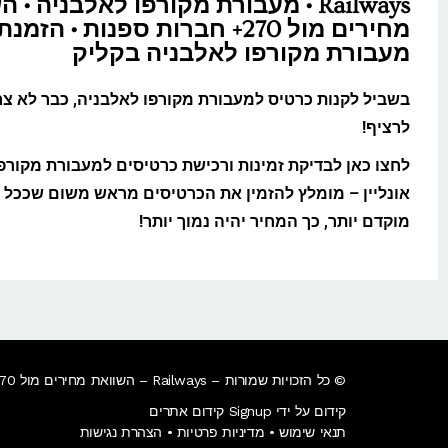
Railways • מעבורת מקורפו לאלבניה • 
מחירים מול 270+ חברות ספנות • הז
מעבורת מקורפו לאלבניה בקליק
בשביל לקנות כרטיס למעבורת מקורפו לאלבניה, כבר לא צר
לרציף!
לחצו כאן לבדיקת זמינות ורכישת כרטיסים למעבורת מקורפ
אונליין – מומלץ להזמין את הכרטיסים מראש משום שככל 
מוקדם יותר, כך המחיר יהיה נמוך יותר!
© כל הזכויות שמורות – Railways – השוואת מחירים מול 270+ חברות רכבת בעולם • הזמנת כרטיסי רכבת בחו"ל בקליק​.
קידום על ידי Signup קידום אתרים
תנאי שימוש
•
מדיניות פרטיות
•
הצהרת נגישות