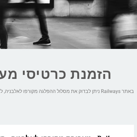
הזמנת כרטיסי מע
באתר Railways ניתן לבדוק את מסלול ההפלגה מקורפו לאלבניה, לבצע השוואת מחירים חכמה בין כל המפעילות המקומיות ולהזמין כרטיס למעבורת מקורפו לאלבניה בקליק: