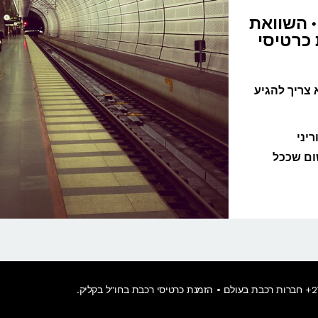
ס • השוואת
מנת כרטיסי
 צריך להגיע
יני
ום שככל