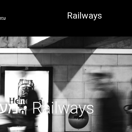
לתוכן
Railways
עמו
Railways • מעבורת מסנטוריני למיקונוס