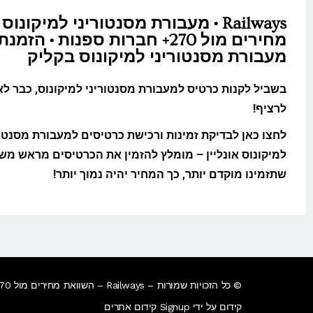
Railways • מעבורת מסנטוריני למיקונו
מחירים מול 270+ חברות ספנות • הז
מעבורת מסנטוריני למיקונוס בקליק
בשביל לקנות כרטיס למעבורת מסנטוריני למיקונוס, כבר לא
לרציף!
לחצו כאן לבדיקת זמינות ורכישת כרטיסים למעבורת מסנטור
למיקונוס אונליין – מומלץ להזמין את הכרטיסים מראש מש
שתזמינו מוקדם יותר, כך המחיר יהיה נמוך יותר!
© כל הזכויות שמורות – Railways – השוואת מחירים מול 270+ חברות רכבת בעולם • הזמנת כרטיסי רכבת בחו"ל בקליק​.
קידום על ידי Signup קידום אתרים