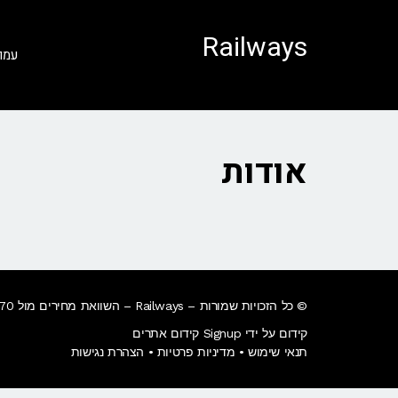
לתוכן
Railways
עמו
אודות
© כל הזכויות שמורות – Railways – השוואת מחירים מול 270+ חברות רכבת בעולם • הזמנת כרטיסי רכבת בחו"ל בקליק​.
קידום על ידי Signup קידום אתרים
תנאי שימוש
•
מדיניות פרטיות
•
הצהרת נגישות